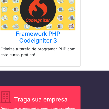
Framework PHP
CodeIgniter 3
Otimize a tarefa de programar PHP com
este curso prático!
Traga sua empresa
Peça um orçamento sem compromisso