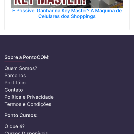
É Possível Ganhar na Key Master? A Máquina de
Celulares dos Shoppings
Sobre a PontoCOM:
Quem Somos?
Parceiros
Portifólio
Contato
Política e Privacidade
Termos e Condições
Ponto Cursos:
O que é?
Cursos Disponíveis